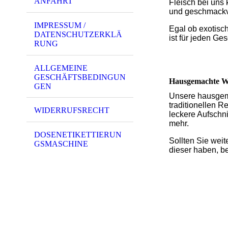
ANFAHRT
Fleisch bei uns 
und geschmackvo
IMPRESSUM /
Egal ob exotisch
DATENSCHUTZERKLÄ
ist für jeden G
RUNG
ALLGEMEINE
GESCHÄFTSBEDINGUN
Hausgemachte Wu
GEN
Unsere hausgema
traditionellen R
WIDERRUFSRECHT
leckere Aufschni
mehr.
DOSENETIKETTIERUN
Sollten Sie wei
GSMASCHINE
dieser haben, be