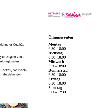
Öffnungszeiten
Montag
ichneter Qualität
6
:
30
–
18
:
00
Dienstag
6
:
30
–
18
:
00
ng im August 2003,
Mittwoch
mit regionalen
6
:
30
–
18
:
00
Donnerstag
 Böckau, das ist ein
6
:
30
–
18
:
00
häftsbeziehungen
Freitag
6
:
30
–
18
:
00
Samstag
6
:
00
–
12
:
30