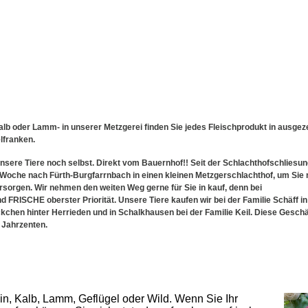
alb oder Lamm- in unserer Metzgerei finden Sie jedes Fleischprodukt in ausgeze
lfranken.
unsere Tiere noch selbst. Direkt vom Bauernhof!! Seit der Schlachthofschliesu
e Woche nach Fürth-Burgfarrnbach in einen kleinen Metzgerschlachthof, um Sie 
rsorgen. Wir nehmen den weiten Weg gerne für Sie in kauf, denn bei
nd
FRISCHE
oberster Priorität. Unsere Tiere kaufen wir bei der Familie Schäff in
ückchen hinter Herrieden und in Schalkhausen bei der Familie Keil. Diese Gesc
 Jahrzenten.
n, Kalb, Lamm, Geflügel oder Wild. Wenn Sie Ihr